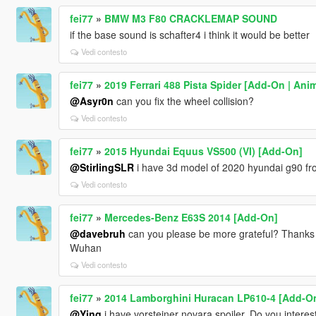
fei77
»
BMW M3 F80 CRACKLEMAP SOUND
if the base sound is schafter4 i think it would be better
Vedi contesto
fei77
»
2019 Ferrari 488 Pista Spider [Add-On | Ani
@Asyr0n
can you fix the wheel collision?
Vedi contesto
fei77
»
2015 Hyundai Equus VS500 (VI) [Add-On]
@StirlingSLR
i have 3d model of 2020 hyundai g90 from
Vedi contesto
fei77
»
Mercedes-Benz E63S 2014 [Add-On]
@davebruh
can you please be more grateful? Thanks 
Wuhan
Vedi contesto
fei77
»
2014 Lamborghini Huracan LP610-4 [Add-On 
@Ying
i have vorsteiner novara spoiler. Do you interest