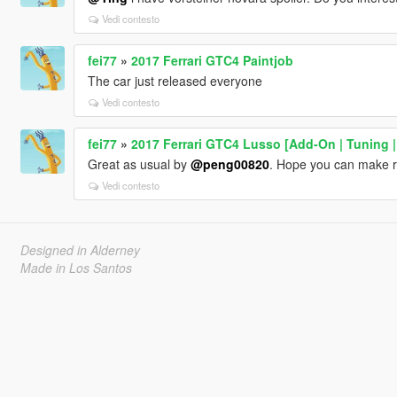
Vedi contesto
fei77
»
2017 Ferrari GTC4 Paintjob
The car just released everyone
Vedi contesto
fei77
»
2017 Ferrari GTC4 Lusso [Add-On | Tuning |
Great as usual by
@peng00820
. Hope you can make r
Vedi contesto
Designed in Alderney
Made in Los Santos