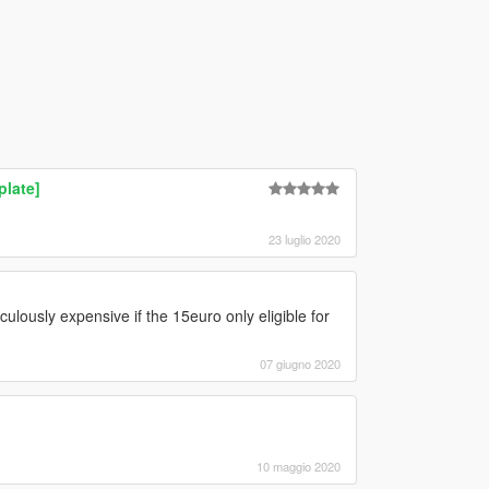
late]
23 luglio 2020
culously expensive if the 15euro only eligible for
07 giugno 2020
10 maggio 2020