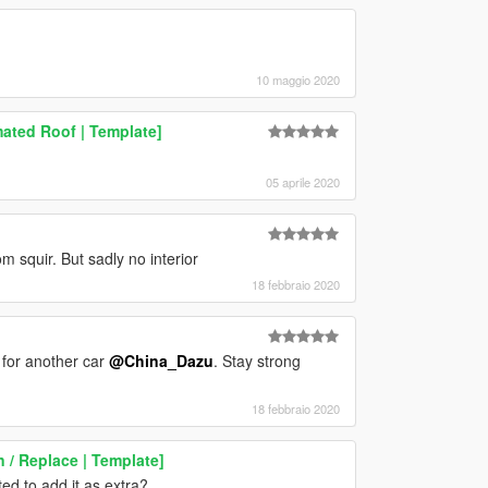
10 maggio 2020
mated Roof | Template]
05 aprile 2020
 squir. But sadly no interior
18 febbraio 2020
for another car
@China_Dazu
. Stay strong
18 febbraio 2020
/ Replace | Template]
ed to add it as extra?