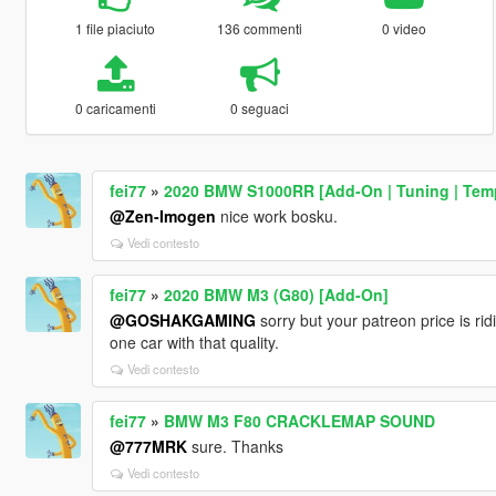
1 file piaciuto
136 commenti
0 video
0 caricamenti
0 seguaci
fei77
»
2020 BMW S1000RR [Add-On | Tuning | Temp
@Zen-Imogen
nice work bosku.
Vedi contesto
fei77
»
2020 BMW M3 (G80) [Add-On]
@GOSHAKGAMING
sorry but your patreon price is ridi
one car with that quality.
Vedi contesto
fei77
»
BMW M3 F80 CRACKLEMAP SOUND
@777MRK
sure. Thanks
Vedi contesto