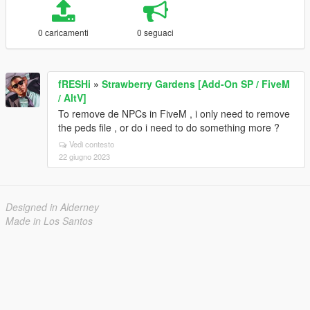
0 caricamenti
0 seguaci
fRESHi
»
Strawberry Gardens [Add-On SP / FiveM
/ AltV]
To remove de NPCs in FiveM , i only need to remove
the peds file , or do i need to do something more ?
Vedi contesto
22 giugno 2023
Designed in Alderney
Made in Los Santos