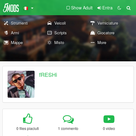
Show Adult
Entra
Strumenti
Veicoli
Verniciature
Armi
Scripts
Giocatore
Mappe
Misto
More
fRESHi
0 files piaciuti
1 commento
0 video