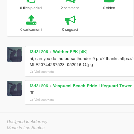
0 files piaciuti
2 commenti
0 video
0 caricamenti
0 seguaci
f3d31206
»
Walther PPK [4K]
hi, can you do the bersa thunder 9 pro? thanks https
MLA20744267528_052016-O.jpg
Vedi contesto
f3d31206
»
Vespucci Beach Pride Lifeguard Tower
🏳️‍🌈
Vedi contesto
Designed in Alderney
Made in Los Santos