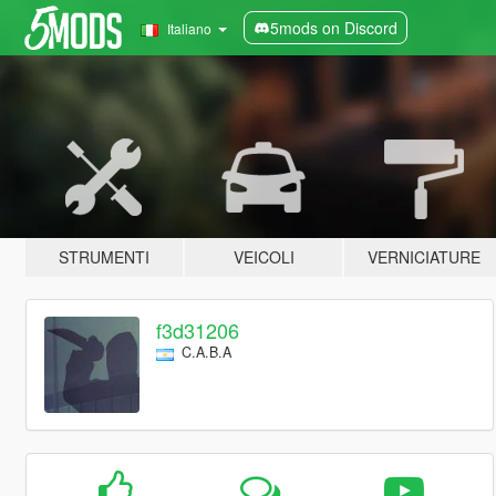
5mods on Discord
Italiano
STRUMENTI
VEICOLI
VERNICIATURE
f3d31206
C.A.B.A