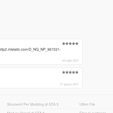
://http2.mlstatic.com/D_NQ_NP_967221-
04 luglio 2021
07 giugno 2021
Strumenti Per Modding di GTA 5
Ultimi File
Mod su Veicoli di GTA 5
Files in evidenza