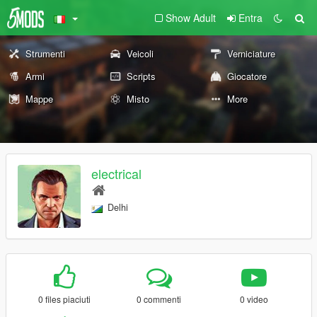
Show Adult
Entra
Strumenti
Veicoli
Verniciature
Armi
Scripts
Giocatore
Mappe
Misto
More
electrical
Delhi
0 files piaciuti
0 commenti
0 video