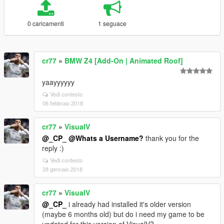
0 caricamenti
1 seguace
cr77
»
BMW Z4 [Add-On | Animated Roof]
yaayyyyyy
Vedi contesto
06 febbraio 2018
cr77
»
VisualV
@_CP_
@Whats a Username?
thank you for the
reply :)
Vedi contesto
28 gennaio 2018
cr77
»
VisualV
@_CP_
i already had installed it's older version
(maybe 6 months old) but do i need my game to be