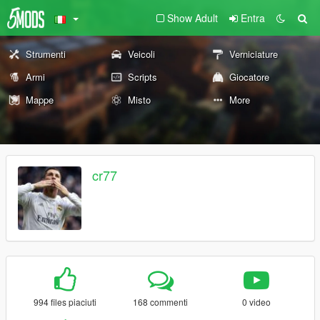
Show Adult
Entra
Strumenti
Veicoli
Verniciature
Armi
Scripts
Giocatore
Mappe
Misto
More
cr77
994 files piaciuti
168 commenti
0 video