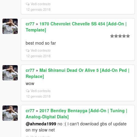
Vedi contesto
12 gennaio 2018
cr77
»
1970 Chevrolet Chevelle SS 454 [Add-On |
Template]
best mod so far
Vedi contesto
12 gennaio 2018
cr77
»
Mai Shiranui Dead Or Alive 5 [Add-On Ped |
Replace]
wow
Vedi contesto
12 gennaio 2018
cr77
»
2017 Bentley Bentayga [Add-On | Tuning |
Analog-Digital Dials]
@ahmeda1999
no :( i can't download gbs of update
on my slow net