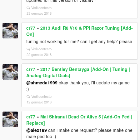
updated for this version of VisualV?
Vedi contesto
23 gennaio 2018
cr77
»
2013 Audi R8 V10 & PPI Razor Tuning [Add-
On]
tuning not working for me? can i get any help? please
Vedi contesto
22 gennaio 2018
cr77
»
2017 Bentley Bentayga [Add-On | Tuning |
Analog-Digital Dials]
@ahmeda1999
okay thank you, i'll update my game
:)
Vedi contesto
12 gennaio 2018
cr77
»
Mai Shiranui Dead Or Alive 5 [Add-On Ped |
Replace]
@alex189
can i make one request? please make one
male ped too :)