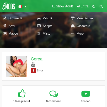
Show Adult
Entra
Strumenti
Veicoli
Verniciature
Armi
Scripts
Giocatore
Mappe
Misto
More
Cereal
0 files piaciuti
0 commenti
0 video