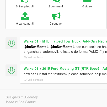
0 files piaciuti
2 commenti
0 video
0 caricamenti
0 seguaci
Walker01
»
MTL Flatbed Tow Truck [Add-On / Replac
@ImNotMentaL
@ImNotMentaL
con cual tecla se baj
engancha el automovil, lo instale de forma "AddOn" y n
Vedi contesto
Walker01
»
2015 Ford Mustang GT [RTR Spec5 | Ad
how can i instal the textures? please someone help me
Vedi contesto
Designed in Alderney
Made in Los Santos