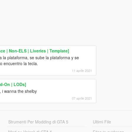
e | Non-ELS | Liveries | Template]
a la plataforma, se sube la plataforma y se
o encuentro la tecla.
11 aprile 2021
d-On | LODs]
, i wanna the shelby
07 aprile 2021
Strumenti Per Modding di GTA 5
Ultimi File
Mod su Veicoli di GTA 5
Files in evidenza