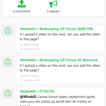
0 caricamenti
0 seguaci
Ultime850
»
Nürburgring GP Circuit [ADD-ON]
If I upload a video on this mod, can you add the video
to this page?
Vedi contesto
21 dicembre 2017
Ultime850
»
Nürburgring GP Circuit 4K Retexture
If I upload a video on this mod, can you add the video
to this page?
Vedi contesto
21 dicembre 2017
Ultime850
»
O'TACOS
@WhiskiD
J'avais trouvé assez rapidement après
mais pour les autres ça serait bien de mettre un