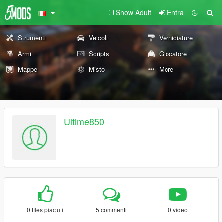
Show Adult
Entra
Strumenti
Veicoli
Verniciature
Armi
Scripts
Giocatore
Mappe
Misto
More
Ultime850
0 files piaciuti
5 commenti
0 video