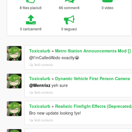
8 files piaciuti
66 commenti
0 video
0 caricamenti
0 seguaci
Toxicslurb
»
Metro Station Announcements Mod [] 
@I'mCalledAbdo exactly😭
Vedi contesto
Toxicslurb
»
Dynamic Vehicle First Person Camera
@Mentrixz
yeh sure
Vedi contesto
Toxicslurb
»
Realistic Firefight Effects (Deprecate
Bro new update looking fye!
Vedi contesto