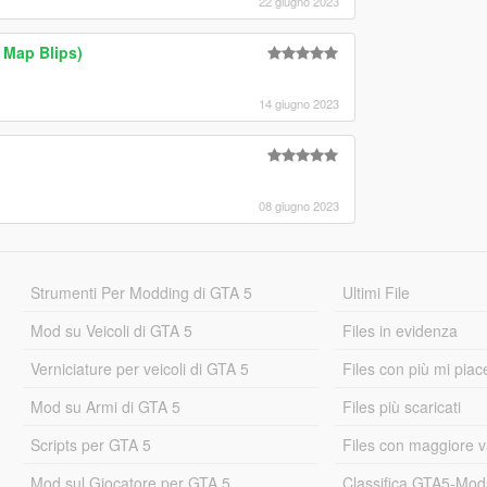
22 giugno 2023
 Map Blips)
14 giugno 2023
08 giugno 2023
Strumenti Per Modding di GTA 5
Ultimi File
Mod su Veicoli di GTA 5
Files in evidenza
Verniciature per veicoli di GTA 5
Files con più mi piac
Mod su Armi di GTA 5
Files più scaricati
Scripts per GTA 5
Files con maggiore v
Mod sul Giocatore per GTA 5
Classifica GTA5-Mo