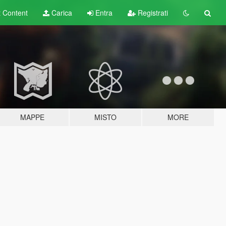
t
Content
Carica
Entra
Registrati
MAPPE
MISTO
MORE