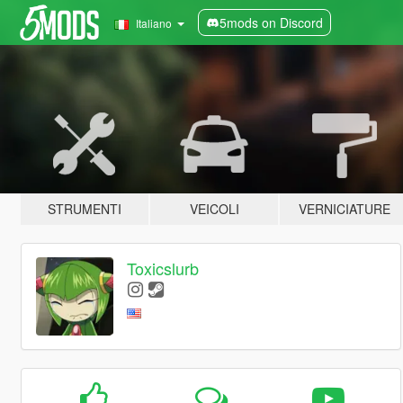
5mods on Discord
Italiano
STRUMENTI
VEICOLI
VERNICIATURE
Toxicslurb