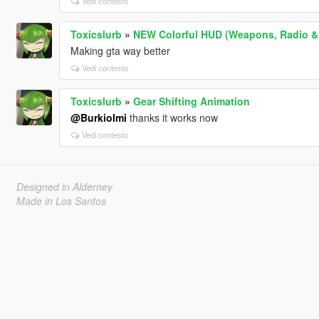
Vedi contesto
Toxicslurb
»
NEW Colorful HUD (Weapons, Radio &
Making gta way better
Vedi contesto
Toxicslurb
»
Gear Shifting Animation
@Burkiolmi
thanks it works now
Vedi contesto
Designed in Alderney
Made in Los Santos