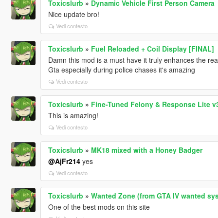
Toxicslurb
»
Dynamic Vehicle First Person Camera
Nice update bro!
Vedi contesto
Toxicslurb
»
Fuel Reloaded + Coil Display [FINAL]
Damn this mod is a must have it truly enhances the rea
Gta especially during police chases it's amazing
Vedi contesto
Toxicslurb
»
Fine-Tuned Felony & Response Lite v3
This is amazing!
Vedi contesto
Toxicslurb
»
MK18 mixed with a Honey Badger
@AjFr214
yes
Vedi contesto
Toxicslurb
»
Wanted Zone (from GTA IV wanted sys
One of the best mods on this site