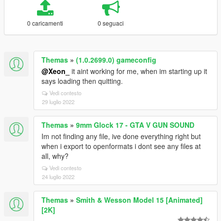
0 caricamenti
0 seguaci
Themas
»
(1.0.2699.0) gameconfig
@Xeon_
it aint working for me, when im starting up it
says loading then quitting.
Vedi contesto
29 luglio 2022
Themas
»
9mm Glock 17 - GTA V GUN SOUND
Im not finding any file, ive done everything right but
when i export to openformats i dont see any files at
all, why?
Vedi contesto
24 luglio 2022
Themas
»
Smith & Wesson Model 15 [Animated]
[2K]