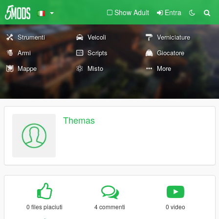
Show Adult
Entra
Strumenti
Veicoli
Verniciature
Armi
Scripts
Giocatore
Mappe
Misto
More
Themas
0 files piaciuti
4 commenti
0 video