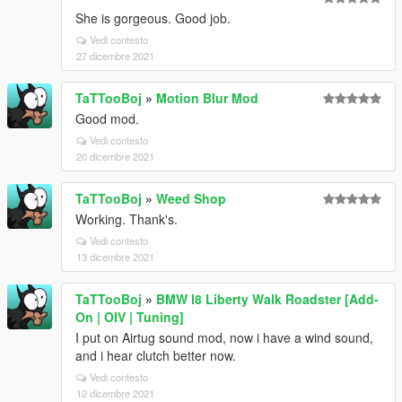
She is gorgeous. Good job.
Vedi contesto
27 dicembre 2021
TaTTooBoj
»
Motion Blur Mod
Good mod.
Vedi contesto
20 dicembre 2021
TaTTooBoj
»
Weed Shop
Working. Thank's.
Vedi contesto
13 dicembre 2021
TaTTooBoj
»
BMW I8 Liberty Walk Roadster [Add-
On | OIV | Tuning]
I put on Airtug sound mod, now i have a wind sound,
and i hear clutch better now.
Vedi contesto
12 dicembre 2021