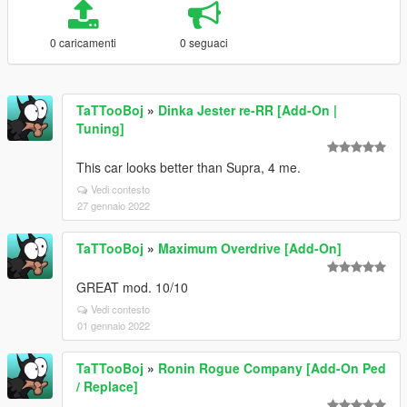
0 caricamenti
0 seguaci
TaTTooBoj
»
Dinka Jester re-RR [Add-On |
Tuning]
This car looks better than Supra, 4 me.
Vedi contesto
27 gennaio 2022
TaTTooBoj
»
Maximum Overdrive [Add-On]
GREAT mod. 10/10
Vedi contesto
01 gennaio 2022
TaTTooBoj
»
Ronin Rogue Company [Add-On Ped
/ Replace]