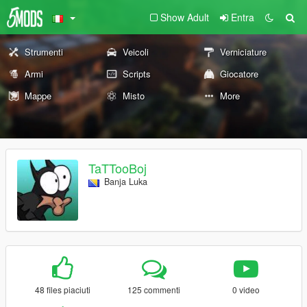
Show Adult
Entra
Strumenti
Veicoli
Verniciature
Armi
Scripts
Giocatore
Mappe
Misto
More
TaTTooBoj
Banja Luka
48 files piaciuti
125 commenti
0 video