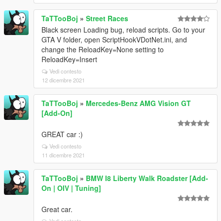
TaTTooBoj
»
Street Races
Black screen Loading bug, reload scripts. Go to your
GTA V folder, open ScriptHookVDotNet.ini, and
change the ReloadKey=None setting to
ReloadKey=Insert
Vedi contesto
12 dicembre 2021
TaTTooBoj
»
Mercedes-Benz AMG Vision GT
[Add-On]
GREAT car :)
Vedi contesto
11 dicembre 2021
TaTTooBoj
»
BMW I8 Liberty Walk Roadster [Add-
On | OIV | Tuning]
Great car.