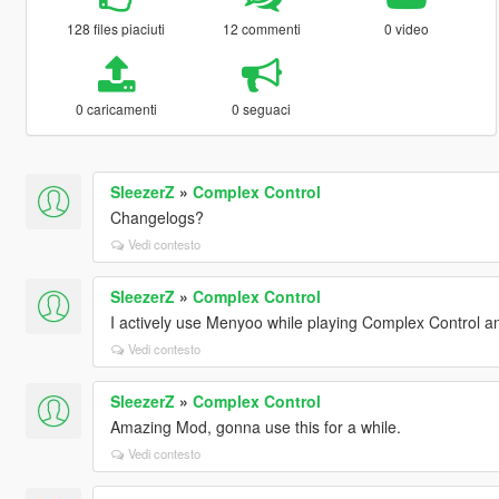
128 files piaciuti
12 commenti
0 video
0 caricamenti
0 seguaci
SleezerZ
»
Complex Control
Changelogs?
Vedi contesto
SleezerZ
»
Complex Control
I actively use Menyoo while playing Complex Control a
Vedi contesto
SleezerZ
»
Complex Control
Amazing Mod, gonna use this for a while.
Vedi contesto