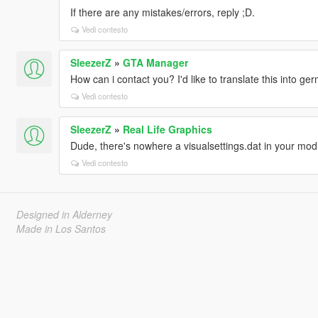
If there are any mistakes/errors, reply ;D.
Vedi contesto
SleezerZ
»
GTA Manager
How can i contact you? I'd like to translate this into ger
Vedi contesto
SleezerZ
»
Real Life Graphics
Dude, there's nowhere a visualsettings.dat in your mod f
Vedi contesto
Designed in Alderney
Made in Los Santos