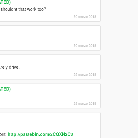
ATED)
shouldnt that work too?
30 marzo 2018
30 marzo 2018
ely drive.
29 marzo 2018
ATED)
29 marzo 2018
bin:
http://pastebin.com/2CQXN2C3