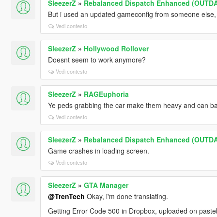
SleezerZ
»
Rebalanced Dispatch Enhanced (OUTD
But i used an updated gameconfig from someone else, 
Vedi contesto
SleezerZ
»
Hollywood Rollover
Doesnt seem to work anymore?
Vedi contesto
SleezerZ
»
RAGEuphoria
Ye peds grabbing the car make them heavy and can bar
Vedi contesto
SleezerZ
»
Rebalanced Dispatch Enhanced (OUTD
Game crashes in loading screen.
Vedi contesto
SleezerZ
»
GTA Manager
@TrenTech
Okay, i'm done translating.
Getting Error Code 500 in Dropbox, uploaded on paste