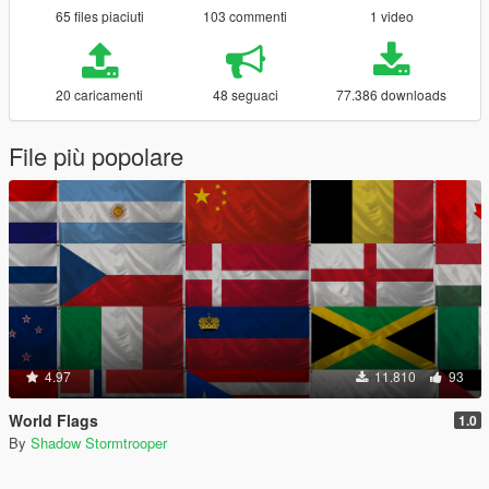
65 files piaciuti
103 commenti
1 video
20 caricamenti
48 seguaci
77.386 downloads
File più popolare
4.97
11.810
93
World Flags
1.0
By
Shadow Stormtrooper