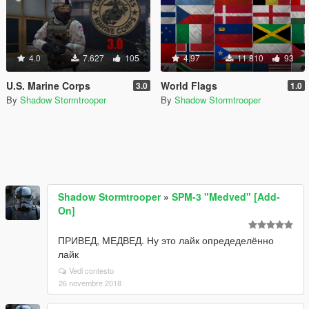
4.0
7.627
105
4.97
11.810
93
U.S. Marine Corps
World Flags
3.0
1.0
By
Shadow Stormtrooper
By
Shadow Stormtrooper
Shadow Stormtrooper
»
SPM-3 "Medved" [Add-
On]
ПРИВЕД, МЕДВЕД. Ну это лайк опредеделённо
лайк
Vedi contesto
26 novembre 2018