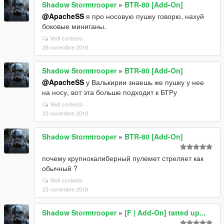
Shadow Stormtrooper
»
BTR-80 [Add-On]
@ApacheSS
я про носовую пушку говорю, нахуй
боковые миниганы.
Vedi contesto
26 novembre 2018
Shadow Stormtrooper
»
BTR-80 [Add-On]
@ApacheSS
у Валькирии знаешь же пушку у нее
на носу, вот эта больше подходит к БТРу
Vedi contesto
23 novembre 2018
Shadow Stormtrooper
»
BTR-80 [Add-On]
почему крупнокалиберный пулемет стреляет как
обычный ?
Vedi contesto
23 novembre 2018
Shadow Stormtrooper
»
[F | Add-On] tatted up...