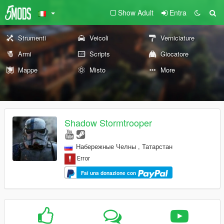
Show Adult
Entra
Strumenti
Veicoli
Verniciature
Armi
Scripts
Giocatore
Mappe
Misto
More
Shadow Stormtrooper
Набережные Челны , Татарстан
Fai una donazione con