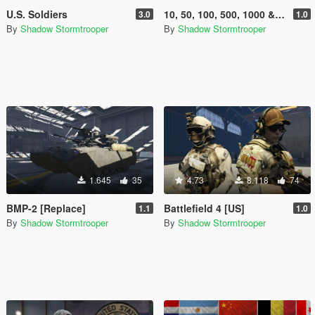
U.S. Soldiers
10, 50, 100, 500, 1000 & 5000 Rubles (Russian Money)
3.0
1.0
By
Shadow Stormtrooper
By
Shadow Stormtrooper
1.645
35
4.73
8.118
74
BMP-2 [Replace]
Battlefield 4 [US]
1.1
1.0
By
Shadow Stormtrooper
By
Shadow Stormtrooper