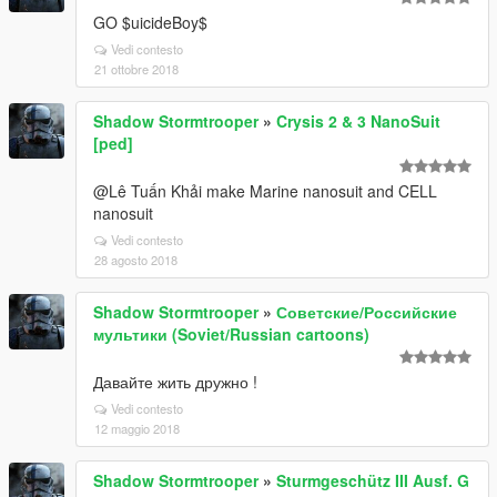
GO $uicideBoy$
Vedi contesto
21 ottobre 2018
Shadow Stormtrooper
»
Crysis 2 & 3 NanoSuit
[ped]
@Lê Tuấn Khải make Marine nanosuit and CELL
nanosuit
Vedi contesto
28 agosto 2018
Shadow Stormtrooper
»
Советские/Российские
мультики (Soviet/Russian cartoons)
Давайте жить дружно !
Vedi contesto
12 maggio 2018
Shadow Stormtrooper
»
Sturmgeschütz III Ausf. G