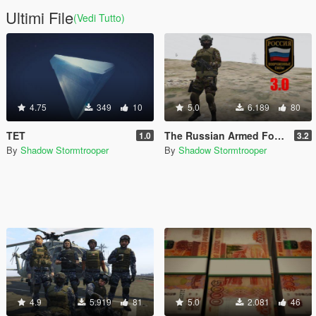
Ultimi File
(Vedi Tutto)
4.75
349
10
5.0
6.189
80
TET
The Russian Armed Forces
1.0
3.2
By
Shadow Stormtrooper
By
Shadow Stormtrooper
4.9
5.919
81
5.0
2.081
46