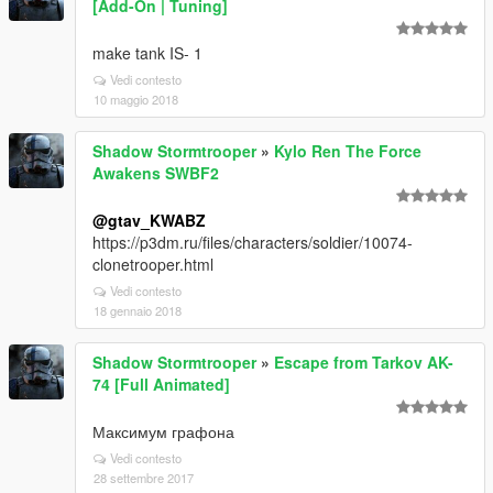
[Add-On | Tuning]
make tank IS- 1
Vedi contesto
10 maggio 2018
Shadow Stormtrooper
»
Kylo Ren The Force
Awakens SWBF2
@gtav_KWABZ
https://p3dm.ru/files/characters/soldier/10074-
clonetrooper.html
Vedi contesto
18 gennaio 2018
Shadow Stormtrooper
»
Escape from Tarkov AK-
74 [Full Animated]
Максимум графона
Vedi contesto
28 settembre 2017