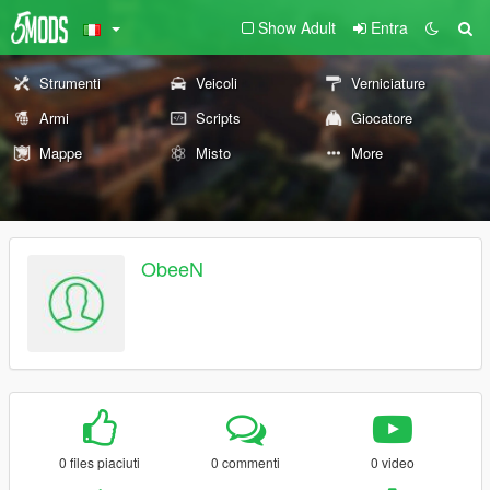
Show Adult
Entra
Strumenti
Veicoli
Verniciature
Armi
Scripts
Giocatore
Mappe
Misto
More
ObeeN
0 files piaciuti
0 commenti
0 video