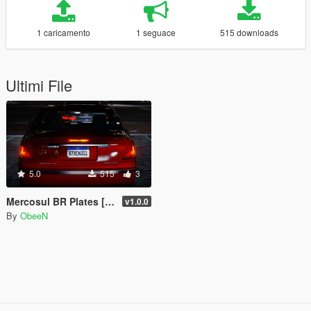
1 caricamento
1 seguace
515 downloads
Ultimi File
5.0
515
3
Mercosul BR Plates [Add-On | Reflective | Real Font]
v1.0.0
By
ObeeN