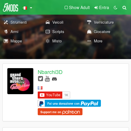
Show Adult
Entra
Strumenti
Veicoli
Verniciature
Armi
Scripts
Giocatore
Mappe
Misto
More
Nbarchi3D
Fai una donazione con
Support me on