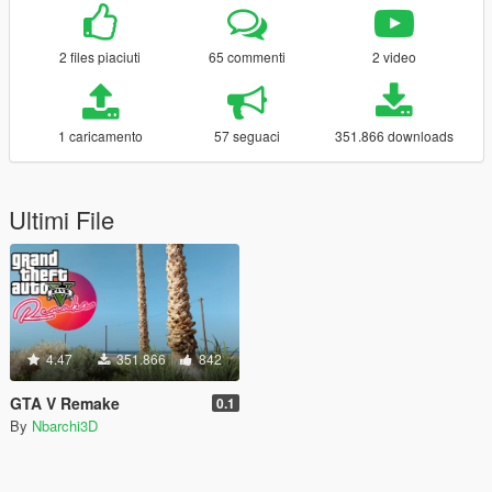
2 files piaciuti
65 commenti
2 video
1 caricamento
57 seguaci
351.866 downloads
Ultimi File
4.47
351.866
842
GTA V Remake
0.1
By
Nbarchi3D