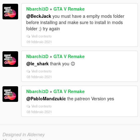
Nbarchi3D
»
GTA V Remake
@BeckJack
you must have a emplty mods folder
before installing and make sure to install in mods
folder ;) try again
Vedi contesto
09 febbraio 2021
Nbarchi3D
»
GTA V Remake
@le_shark
thank you 😊
Vedi contesto
08 febbraio 2021
Nbarchi3D
»
GTA V Remake
@PabloMandzukic
the patreon Version yes
Vedi contesto
08 febbraio 2021
Designed in Alderney