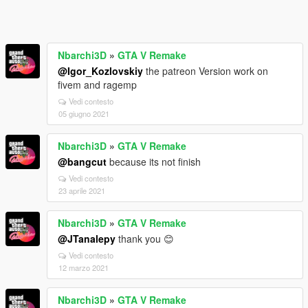
Nbarchi3D
»
GTA V Remake
@Igor_Kozlovskiy
the patreon Version work on
fivem and ragemp
Vedi contesto
05 giugno 2021
Nbarchi3D
»
GTA V Remake
@bangcut
because its not finish
Vedi contesto
23 aprile 2021
Nbarchi3D
»
GTA V Remake
@JTanalepy
thank you 😊
Vedi contesto
12 marzo 2021
Nbarchi3D
»
GTA V Remake