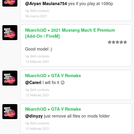
@Aryan Maulana754
yes if you play at 1080p
Vedi contesto
06 marzo 2021
Nbarchi3D
»
2021 Mustang Mach E Premium
[Add-On / FiveM]
Good model ;)
Vedi contesto
13 febbraio 2021
Nbarchi3D
»
GTA V Remake
@Careri
I will fix it 😉
Vedi contesto
12 febbraio 2021
Nbarchi3D
»
GTA V Remake
@dinyzy
just remove all files on mods folder
Vedi contesto
10 febbraio 2021