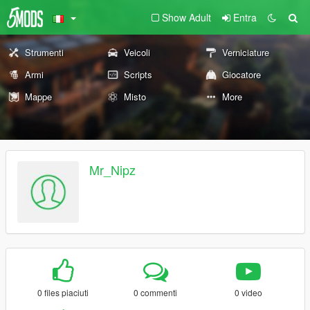
Show Adult
Entra
Strumenti
Veicoli
Verniciature
Armi
Scripts
Giocatore
Mappe
Misto
More
Mr_Nipz
0 files piaciuti
0 commenti
0 video