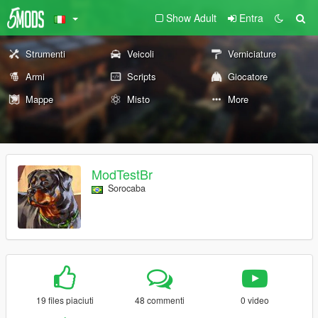
Show Adult
Entra
Strumenti
Veicoli
Verniciature
Armi
Scripts
Giocatore
Mappe
Misto
More
ModTestBr
Sorocaba
19 files piaciuti
48 commenti
0 video