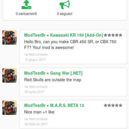
0 caricamenti
0 seguaci
ModTestBr
»
Kawasaki KR 150 [Add-On]
Hello Bro, can you make CBR 450 SR, or CBX 750
F?? Your mod is awesome!
Vedi contesto
10 giugno 2017
ModTestBr
»
Gang War [.NET]
Red Skulls are outside the map
Vedi contesto
08 aprile 2017
ModTestBr
»
M.A.R.S. BETA 13
Nice man +1 like
Vedi contesto
06 febbraio 2017