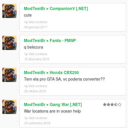
ModTestBr
»
CompanionV [.NET]
cute
Vedi contesto
09 gennaio 2017
ModTestBr
»
Farda - PMSP
q belezura
Vedi contesto
15 dicembre 2016
ModTestBr
»
Honda CBX250
Tem ela pro GTA SA, vc poderia converter??
Vedi contesto
26 ottobre 2016
ModTestBr
»
Gang War [.NET]
War locations are in ocean help
Vedi contesto
03 settembre 2016