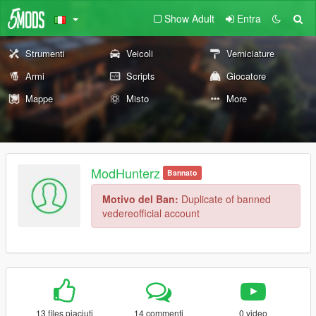
Show Adult
Entra
Strumenti
Veicoli
Verniciature
Armi
Scripts
Giocatore
Mappe
Misto
More
ModHunterz
Bannato
Motivo del Ban:
Duplicate of banned
vedereofficial account
13 files piaciuti
14 commenti
0 video