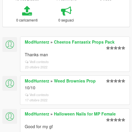
0 caricamenti
0 seguaci
ModHunterz
»
Cheetos Fantastix Props Pack
Thanks man
Vedi contesto
23 ottobre 2022
ModHunterz
»
Weed Brownies Prop
10/10
Vedi contesto
17 ottobre 2022
ModHunterz
»
Halloween Nails for MP Female
Good for my gf