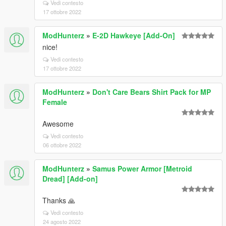
Vedi contesto
17 ottobre 2022
ModHunterz
»
E-2D Hawkeye [Add-On]
nice!
Vedi contesto
17 ottobre 2022
ModHunterz
»
Don't Care Bears Shirt Pack for MP
Female
Awesome
Vedi contesto
06 ottobre 2022
ModHunterz
»
Samus Power Armor [Metroid
Dread] [Add-on]
Thanks 🙏
Vedi contesto
24 agosto 2022