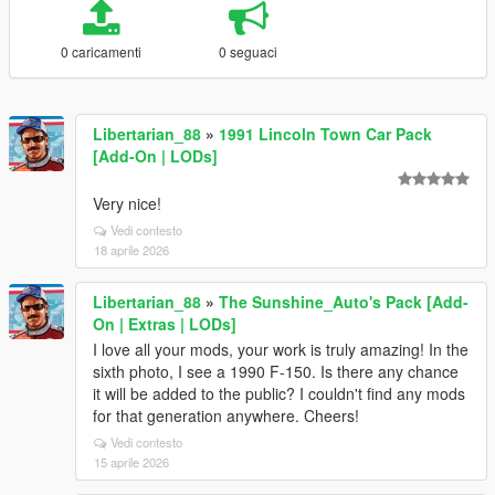
0 caricamenti
0 seguaci
Libertarian_88
»
1991 Lincoln Town Car Pack
[Add-On | LODs]
Very nice!
Vedi contesto
18 aprile 2026
Libertarian_88
»
The Sunshine_Auto's Pack [Add-
On | Extras | LODs]
I love all your mods, your work is truly amazing! In the
sixth photo, I see a 1990 F-150. Is there any chance
it will be added to the public? I couldn't find any mods
for that generation anywhere. Cheers!
Vedi contesto
15 aprile 2026