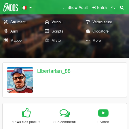
Show Adult
Entra
Strumenti
Veicoli
Verniciature
Armi
Scripts
Giocatore
Mappe
Misto
More
Libertarian_88
1.143 files piaciuti
305 commenti
0 video