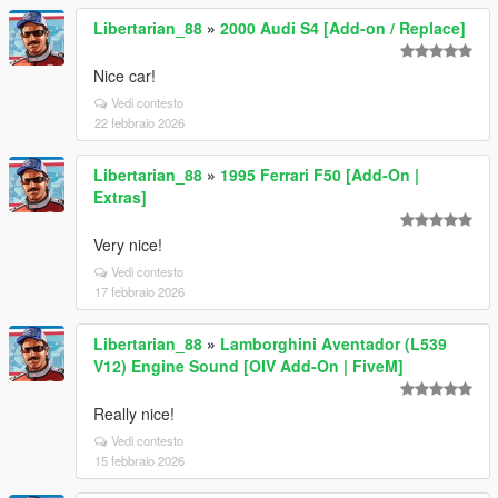
Libertarian_88
»
2000 Audi S4 [Add-on / Replace]
Nice car!
Vedi contesto
22 febbraio 2026
Libertarian_88
»
1995 Ferrari F50 [Add-On |
Extras]
Very nice!
Vedi contesto
17 febbraio 2026
Libertarian_88
»
Lamborghini Aventador (L539
V12) Engine Sound [OIV Add-On | FiveM]
Really nice!
Vedi contesto
15 febbraio 2026