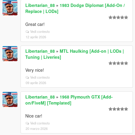
Libertarian_88
»
1983 Dodge Diplomat [Add-On /
Replace | LODs]
Great car!
Vedi contesto
12 aprile 2026
Libertarian_88
»
MTL Haulking [Add-on | LODs |
Tuning | Liveries]
Very nice!
Vedi contesto
09 aprile 2026
Libertarian_88
»
1968 Plymouth GTX [Add-
on/FiveM] [Templated]
Nice car!
Vedi contesto
20 marzo 2026