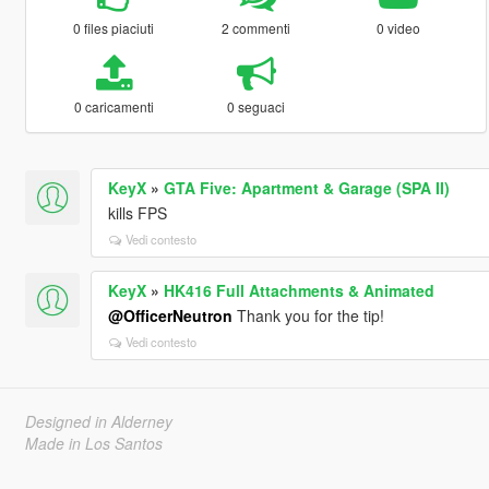
0 files piaciuti
2 commenti
0 video
0 caricamenti
0 seguaci
KeyX
»
GTA Five: Apartment & Garage (SPA II)
kills FPS
Vedi contesto
KeyX
»
HK416 Full Attachments & Animated
@OfficerNeutron
Thank you for the tip!
Vedi contesto
Designed in Alderney
Made in Los Santos