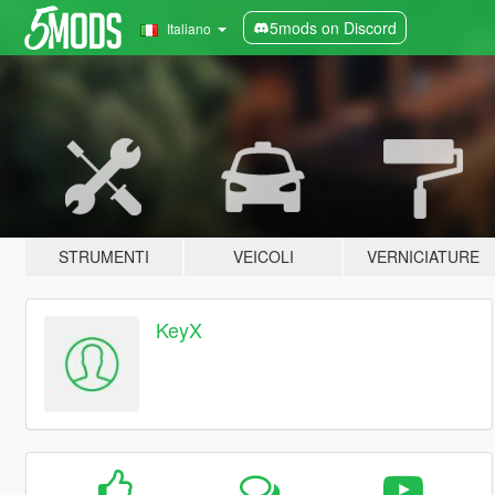
5mods on Discord
Italiano
STRUMENTI
VEICOLI
VERNICIATURE
KeyX