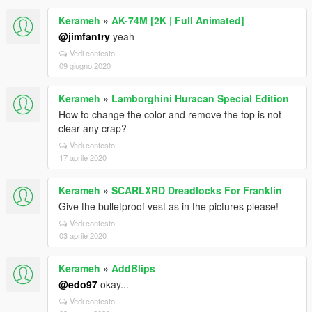
Kerameh
»
AK-74M [2K | Full Animated]
@jimfantry
yeah
Vedi contesto
09 giugno 2020
Kerameh
»
Lamborghini Huracan Special Edition
How to change the color and remove the top is not
clear any crap?
Vedi contesto
17 aprile 2020
Kerameh
»
SCARLXRD Dreadlocks For Franklin
Give the bulletproof vest as in the pictures please!
Vedi contesto
03 aprile 2020
Kerameh
»
AddBlips
@edo97
okay...
Vedi contesto