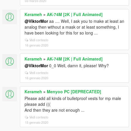
03 marzo 2020
Kerameh
»
AK-74M [2K | Full Animated]
@ViktorMor
aa .... Well, I ask you to make at least an
analog then without a mask or at least something, I
have been looking for this for so long ...
Vedi contesto
16 gennaio 2020
Kerameh
»
AK-74M [2K | Full Animated]
@ViktorMor
0_0 Well, damn it, please! Why?
Vedi contesto
16 gennaio 2020
Kerameh
»
Menyoo PC [DEPRECATED]
Please add all kinds of bulletproof vests for mp male
please add (((
And then they are not enough ...
Vedi contesto
15 gennaio 2020