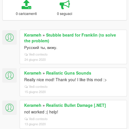
0 caricamenti
0 seguaci
Kerameh
»
Stubble beard for Franklin (to solve
the problem)
Русский ты, вижу.
Vedi contesto
24 giugno 2020
Kerameh
»
Realistic Guns Sounds
Really nice mod! Thank you! I like this mod :>
Vedi contesto
15 giugno 2020
Kerameh
»
Realistic Bullet Damage [.NET]
not worked ;( help!
Vedi contesto
13 giugno 2020