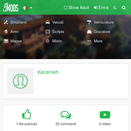
Show Adult
Entra
Strumenti
Veicoli
Verniciature
Armi
Scripts
Giocatore
Mappe
Misto
More
Kerameh
1 file piaciuto
20 commenti
0 video