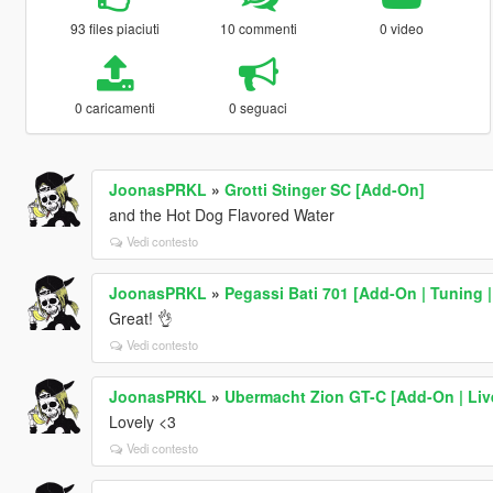
93 files piaciuti
10 commenti
0 video
0 caricamenti
0 seguaci
JoonasPRKL
»
Grotti Stinger SC [Add-On]
and the Hot Dog Flavored Water
Vedi contesto
JoonasPRKL
»
Pegassi Bati 701 [Add-On | Tuning |
Great! 👌
Vedi contesto
JoonasPRKL
»
Ubermacht Zion GT-C [Add-On | Live
Lovely <3
Vedi contesto