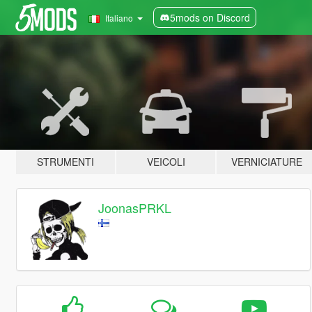
5mods on Discord
Italiano
STRUMENTI
VEICOLI
VERNICIATURE
JoonasPRKL