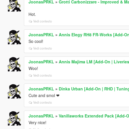
JoonasPRKL
»
Grotti Carbonizzare - Improved & Ma
Hot.
Vedi contesto
JoonasPRKL
»
Annis Elegy RH8 FR-Works [Add-On 
So cool!
Vedi contesto
JoonasPRKL
»
Annis Majima LM [Add-On | Liveries
Woo!
Vedi contesto
JoonasPRKL
»
Dinka Urban [Add-On | RHD | Tuning 
Cute and smol ❤
Vedi contesto
JoonasPRKL
»
Vanillaworks Extended Pack [Add-On 
Very nice!