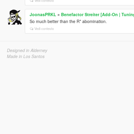
Vedi contesto
JoonasPRKL
»
Benefactor Streiter [Add-On | Tunin
So much better than the R* abomination.
Vedi contesto
Designed in Alderney
Made in Los Santos