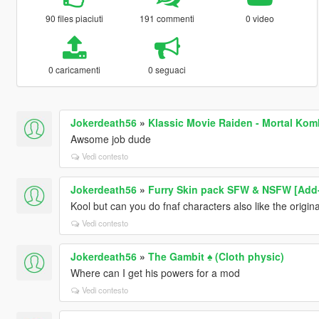
90 files piaciuti
191 commenti
0 video
0 caricamenti
0 seguaci
Jokerdeath56
»
Klassic Movie Raiden - Mortal Kom
Awsome job dude
Vedi contesto
Jokerdeath56
»
Furry Skin pack SFW & NSFW [Add
Kool but can you do fnaf characters also like the origin
Vedi contesto
Jokerdeath56
»
The Gambit ♠️ (Cloth physic)
Where can I get his powers for a mod
Vedi contesto