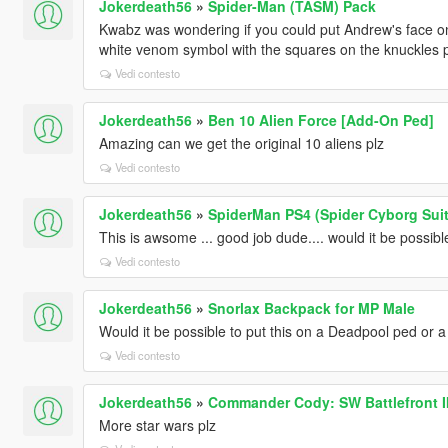
Jokerdeath56
»
Spider-Man (TASM) Pack
Kwabz was wondering if you could put Andrew's face on 
white venom symbol with the squares on the knuckles p
Vedi contesto
Jokerdeath56
»
Ben 10 Alien Force [Add-On Ped]
Amazing can we get the original 10 aliens plz
Vedi contesto
Jokerdeath56
»
SpiderMan PS4 (Spider Cyborg Suit
This is awsome ... good job dude.... would it be possib
Vedi contesto
Jokerdeath56
»
Snorlax Backpack for MP Male
Would it be possible to put this on a Deadpool ped or 
Vedi contesto
Jokerdeath56
»
Commander Cody: SW Battlefront I
More star wars plz