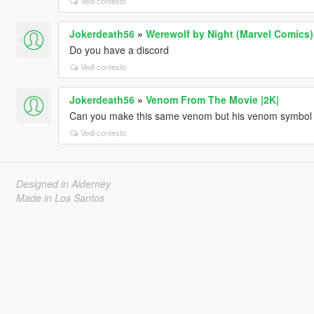
Vedi contesto
Jokerdeath56
»
Werewolf by Night (Marvel Comics
Do you have a discord
Vedi contesto
Jokerdeath56
»
Venom From The Movie |2K|
Can you make this same venom but his venom symbol o
Vedi contesto
Designed in Alderney
Made in Los Santos