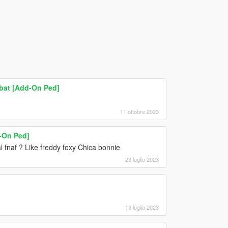
bat [Add-On Ped]
11 ottobre 2023
-On Ped]
al fnaf ? Like freddy foxy Chica bonnie
23 luglio 2023
13 luglio 2023