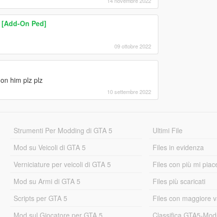
14 novembre 2022
) [Add-On Ped]
09 ottobre 2022
n him plz plz
10 settembre 2022
Strumenti Per Modding di GTA 5
Ultimi File
Mod su Veicoli di GTA 5
Files in evidenza
Verniciature per veicoli di GTA 5
Files con più mi piac
Mod su Armi di GTA 5
Files più scaricati
Scripts per GTA 5
Files con maggiore v
Mod sul Giocatore per GTA 5
Classifica GTA5-Mo