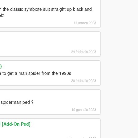
the classic symbiote suit straight up black and
lz
14 marzo 2023
24 febbraio 2023
)
le to get a man spider from the 1990s
20 febbraio 2023
a spiderman ped ?
19 gennaio 2023
I [Add-On Ped]