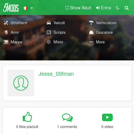
Show Adult
Entra
Strumenti
Veicoli
Verniciature
Armi
Scripts
Giocatore
Mappe
Misto
More
Jesse_Stifman
0 files piaciuti
1 commento
0 video