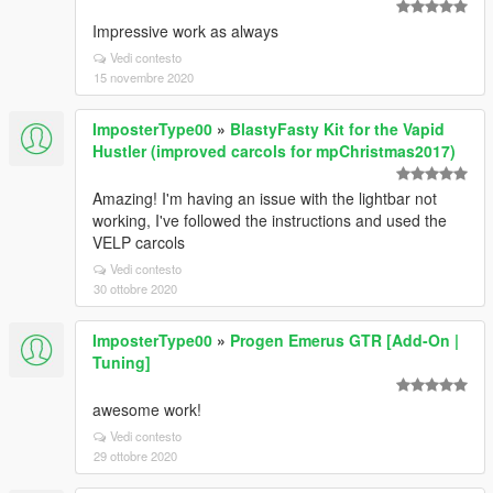
Impressive work as always
Vedi contesto
15 novembre 2020
ImposterType00
»
BlastyFasty Kit for the Vapid
Hustler (improved carcols for mpChristmas2017)
Amazing! I'm having an issue with the lightbar not
working, I've followed the instructions and used the
VELP carcols
Vedi contesto
30 ottobre 2020
ImposterType00
»
Progen Emerus GTR [Add-On |
Tuning]
awesome work!
Vedi contesto
29 ottobre 2020