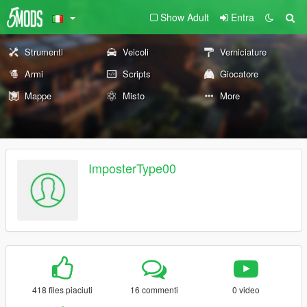
Show Adult
Entra
Strumenti
Veicoli
Verniciature
Armi
Scripts
Giocatore
Mappe
Misto
More
ImposterType00
418 files piaciuti
16 commenti
0 video