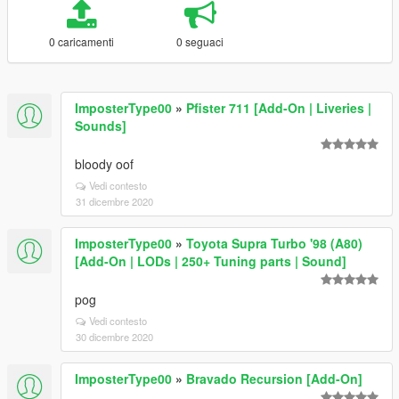
0 caricamenti
0 seguaci
ImposterType00
»
Pfister 711 [Add-On | Liveries |
Sounds]
bloody oof
Vedi contesto
31 dicembre 2020
ImposterType00
»
Toyota Supra Turbo '98 (A80)
[Add-On | LODs | 250+ Tuning parts | Sound]
pog
Vedi contesto
30 dicembre 2020
ImposterType00
»
Bravado Recursion [Add-On]