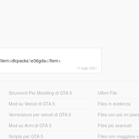
Item>dlcpacks:\e36gda</Item>
17 luglio 2021
Strumenti Per Modding di GTA 5
Ultimi File
Mod su Veicoli di GTA 5
Files in evidenza
Verniciature per veicoli di GTA 5
Files con più mi piac
Mod su Armi di GTA 5
Files più scaricati
Scripts per GTA 5
Files con maggiore v