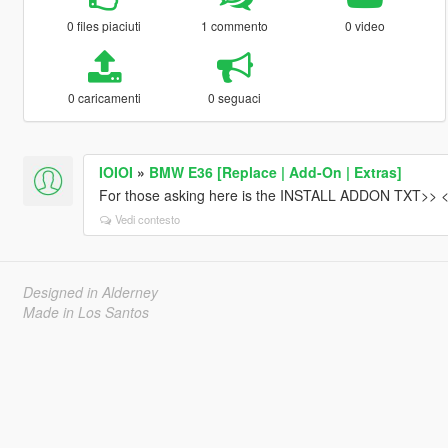
0 files piaciuti
1 commento
0 video
0 caricamenti
0 seguaci
IOIOI
»
BMW E36 [Replace | Add-On | Extras]
For those asking here is the INSTALL ADDON TXT>> <
Vedi contesto
Designed in Alderney
Made in Los Santos