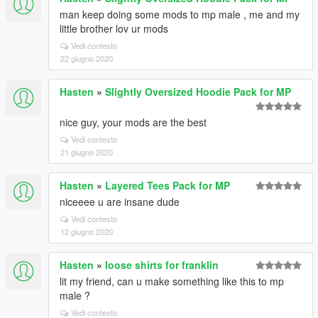
man keep doing some mods to mp male , me and my
little brother lov ur mods
Vedi contesto
22 giugno 2020
Hasten
»
Slightly Oversized Hoodie Pack for MP
nice guy, your mods are the best
Vedi contesto
21 giugno 2020
Hasten
»
Layered Tees Pack for MP
niceeee u are insane dude
Vedi contesto
12 giugno 2020
Hasten
»
loose shirts for franklin
lit my friend, can u make something like this to mp
male ?
Vedi contesto