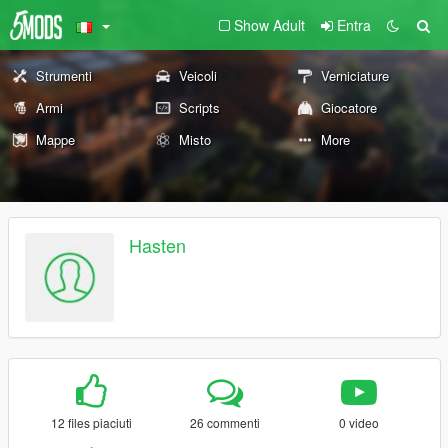
Show Adult
Entra
Strumenti
Veicoli
Verniciature
Armi
Scripts
Giocatore
Mappe
Misto
More
Hasten
12 files piaciuti
26 commenti
0 video