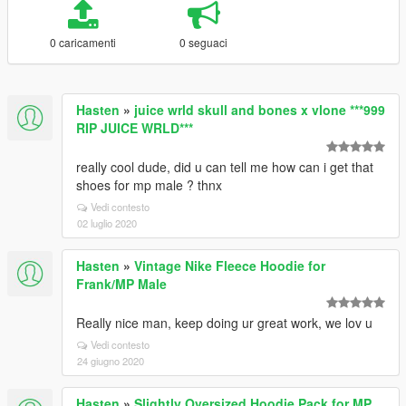
0 caricamenti
0 seguaci
Hasten
»
juice wrld skull and bones x vlone ***999
RIP JUICE WRLD***
really cool dude, did u can tell me how can i get that
shoes for mp male ? thnx
Vedi contesto
02 luglio 2020
Hasten
»
Vintage Nike Fleece Hoodie for
Frank/MP Male
Really nice man, keep doing ur great work, we lov u
Vedi contesto
24 giugno 2020
Hasten
»
Slightly Oversized Hoodie Pack for MP