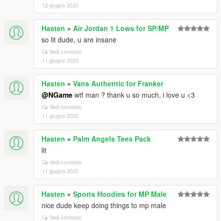
12 giugno 2020
Hasten
»
Air Jordan 1 Lows for SP/MP
so lit dude, u are insane
Vedi contesto
11 giugno 2020
Hasten
»
Vans Authentic for Franker
@NGame
wtf man ? thank u so much, i love u <3
Vedi contesto
11 giugno 2020
Hasten
»
Palm Angels Tees Pack
lit
Vedi contesto
11 giugno 2020
Hasten
»
Sports Hoodies for MP Male
nice dude keep doing things to mp male
Vedi contesto