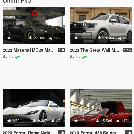
3.05
27.039
163
5.0
13.584
87
2022 Maserati MC20 Mansory [Add-On | Tuning]
2022 The Great Wall Motors WEY Tank 500 [Add-On]
1.0
1.14
By
Hartge
By
Hartge
4.92
9.367
97
4.8
15.508
137
2020 Ferrari Roma [Add-On]
2010 Ferrari 458 Spider [Add-On | Animated Roof]
1.0
1.0