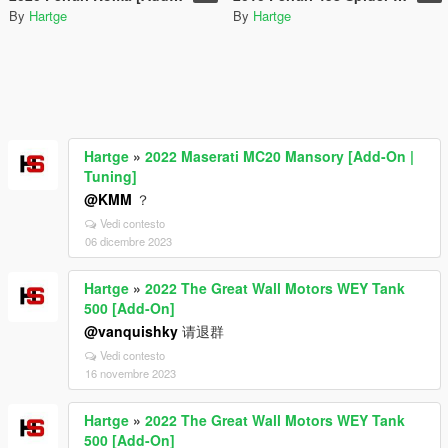
By
Hartge
By
Hartge
Hartge
»
2022 Maserati MC20 Mansory [Add-On |
Tuning]
@KMM
？
Vedi contesto
06 dicembre 2023
Hartge
»
2022 The Great Wall Motors WEY Tank
500 [Add-On]
@vanquishky
请退群
Vedi contesto
16 novembre 2023
Hartge
»
2022 The Great Wall Motors WEY Tank
500 [Add-On]