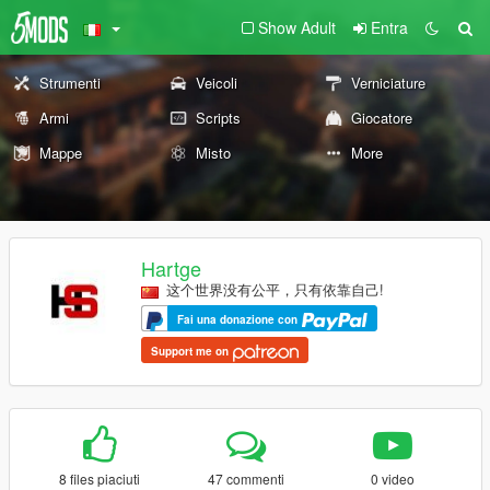
Show Adult
Entra
Strumenti
Veicoli
Verniciature
Armi
Scripts
Giocatore
Mappe
Misto
More
Hartge
这个世界没有公平，只有依靠自己!
Fai una donazione con
Support me on
8 files piaciuti
47 commenti
0 video