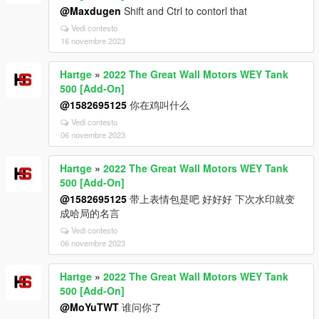
@Maxdugen
Shift and Ctrl to contorl that
Vedi contesto
16 novembre 2023
Hartge
»
2022 The Great Wall Motors WEY Tank
500 [Add-On]
@1582695125
你在鸡叫什么
Vedi contesto
06 novembre 2023
Hartge
»
2022 The Great Wall Motors WEY Tank
500 [Add-On]
@1582695125
带上表情包是吧 好好好 下次水印就变
成哈局的名言
Vedi contesto
06 novembre 2023
Hartge
»
2022 The Great Wall Motors WEY Tank
500 [Add-On]
@MoYuTWT
谁问你了