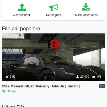
4 caricamenti
148 seguaci
65.498 downloads
File più popolare
3.05
27.039
163
2022 Maserati MC20 Mansory [Add-On | Tuning]
1.0
By
Hartge
Ultimi File