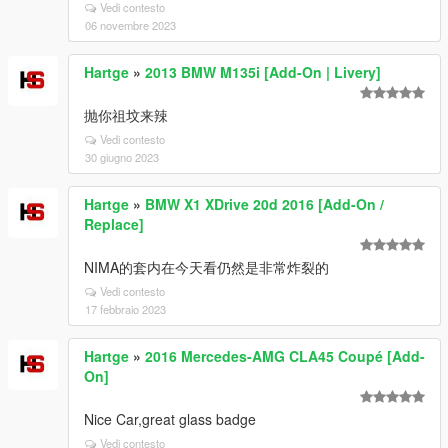
Vedi contesto
06 novembre 2023
Hartge
»
2013 BMW M135i [Add-On | Livery]
抛你祖坟来辣
Vedi contesto
30 giugno 2023
Hartge
»
BMW X1 XDrive 20d 2016 [Add-On /
Replace]
NIMA的套内在今天看仍然是非常炸裂的
Vedi contesto
17 febbraio 2023
Hartge
»
2016 Mercedes-AMG CLA45 Coupé [Add-
On]
Nice Car,great glass badge
Vedi contesto