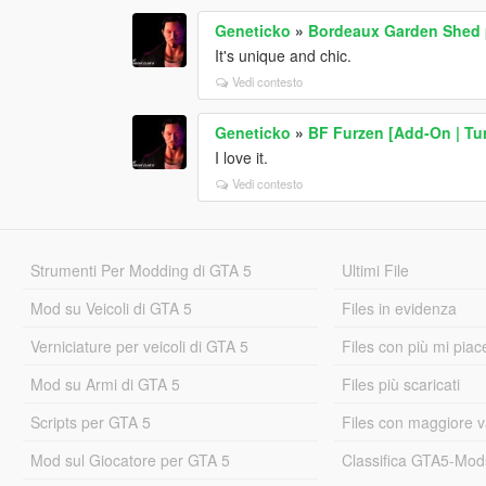
Geneticko
»
Bordeaux Garden Shed 
It's unique and chic.
Vedi contesto
Geneticko
»
BF Furzen [Add-On | Tu
I love it.
Vedi contesto
Strumenti Per Modding di GTA 5
Ultimi File
Mod su Veicoli di GTA 5
Files in evidenza
Verniciature per veicoli di GTA 5
Files con più mi piac
Mod su Armi di GTA 5
Files più scaricati
Scripts per GTA 5
Files con maggiore v
Mod sul Giocatore per GTA 5
Classifica GTA5-Mo