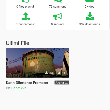
0 files piaciuti
76 commenti
0 video
1 caricamento
0 seguaci
339 downloads
Ultimi File
339
11
Karin Dilettante Promoter
Arena War Version
By
Geneticko