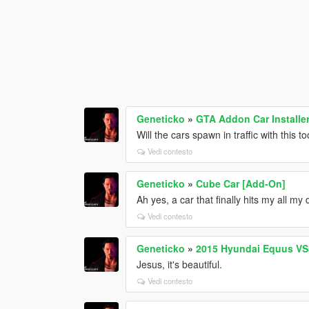
Geneticko
»
GTA Addon Car Installe
Will the cars spawn in traffic with this to
Vedi contesto
Geneticko
»
Cube Car [Add-On]
Ah yes, a car that finally hits my all my 
Vedi contesto
Geneticko
»
2015 Hyundai Equus VS5
Jesus, it's beautiful.
Vedi contesto