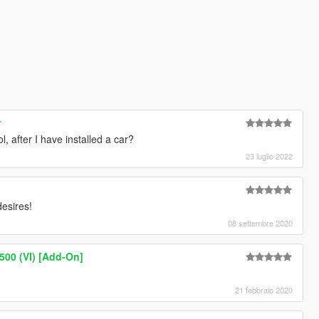
r
ol, after I have installed a car?
23 luglio 2022
desires!
08 settembre 2020
00 (VI) [Add-On]
21 febbraio 2020