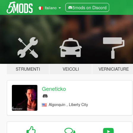
5mods on Discord
Italiano
STRUMENTI
VEICOLI
VERNICIATURE
Geneticko
Algonquin , Liberty City