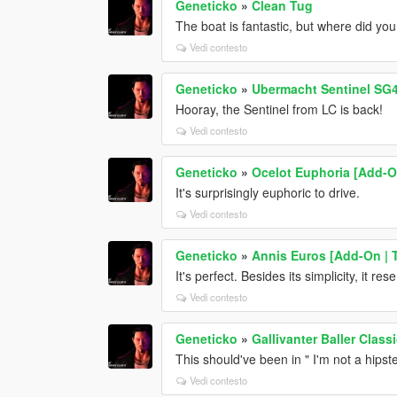
Geneticko
»
Clean Tug
The boat is fantastic, but where did yo
Vedi contesto
Geneticko
»
Ubermacht Sentinel SG4
Hooray, the Sentinel from LC is back!
Vedi contesto
Geneticko
»
Ocelot Euphoria [Add-On
It's surprisingly euphoric to drive.
Vedi contesto
Geneticko
»
Annis Euros [Add-On | T
It's perfect. Besides its simplicity, it res
Vedi contesto
Geneticko
»
Gallivanter Baller Class
This should've been in " I'm not a hipst
Vedi contesto