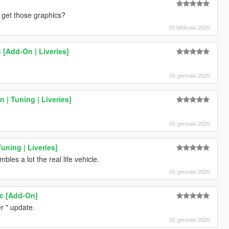
u get those graphics?
03 febbraio 2020
 [Add-On | Liveries]
05 gennaio 2020
 | Tuning | Liveries]
05 gennaio 2020
uning | Liveries]
embles a lot the real life vehicle.
05 gennaio 2020
ic [Add-On]
er " update.
05 gennaio 2020