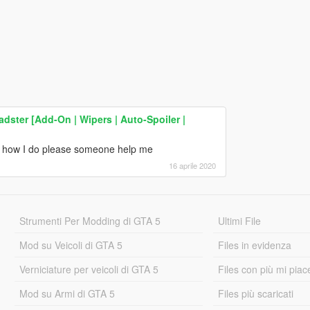
ster [Add-On | Wipers | Auto-Spoiler |
ar how I do please someone help me
16 aprile 2020
Strumenti Per Modding di GTA 5
Ultimi File
Mod su Veicoli di GTA 5
Files in evidenza
Verniciature per veicoli di GTA 5
Files con più mi piac
Mod su Armi di GTA 5
Files più scaricati