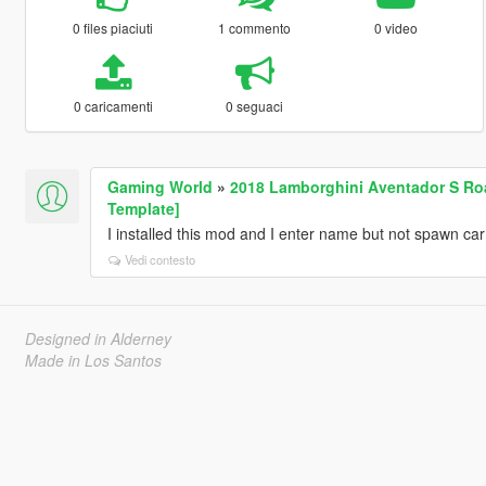
0 files piaciuti
1 commento
0 video
0 caricamenti
0 seguaci
Gaming World
»
2018 Lamborghini Aventador S Road
Template]
I installed this mod and I enter name but not spawn c
Vedi contesto
Designed in Alderney
Made in Los Santos