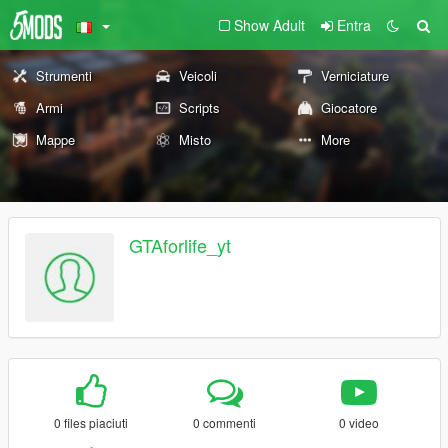
Show Adult
Entra
Strumenti
Veicoli
Verniciature
Armi
Scripts
Giocatore
Mappe
Misto
More
GTAforlife_yt
0 files piaciuti
0 commenti
0 video