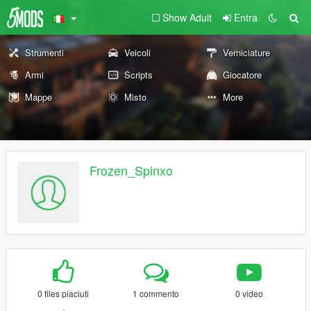
Show Adult
Entra
Strumenti
Veicoli
Verniciature
Armi
Scripts
Giocatore
Mappe
Misto
More
Frozen_Spinxo
0 files piaciuti
1 commento
0 video