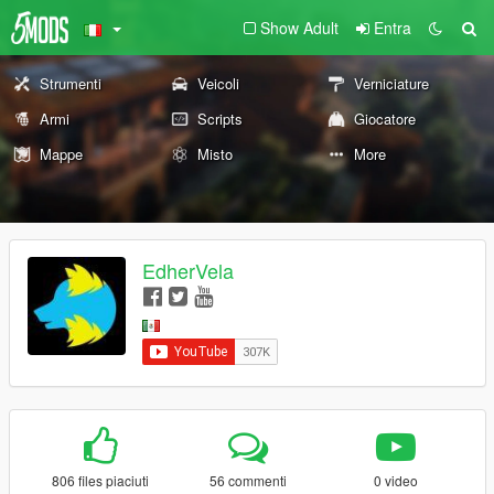
Show Adult
Entra
Strumenti
Veicoli
Verniciature
Armi
Scripts
Giocatore
Mappe
Misto
More
EdherVela
806 files piaciuti
56 commenti
0 video