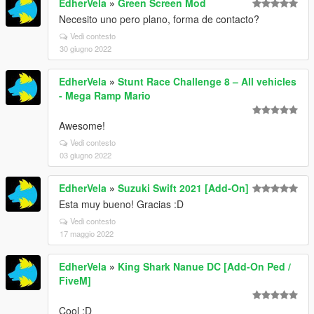
EdherVela
»
Green Screen Mod
Necesito uno pero plano, forma de contacto?
Vedi contesto
30 giugno 2022
EdherVela
»
Stunt Race Challenge 8 – All vehicles
- Mega Ramp Mario
Awesome!
Vedi contesto
03 giugno 2022
EdherVela
»
Suzuki Swift 2021 [Add-On]
Esta muy bueno! Gracias :D
Vedi contesto
17 maggio 2022
EdherVela
»
King Shark Nanue DC [Add-On Ped /
FiveM]
Cool :D