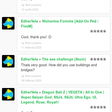
Vedi contesto
10 aprile 2022
EdherVela
»
Wolverine Fortnite [Add-On Ped /
FiveM]
Cool, thank you! :D
Vedi contesto
11 febbraio 2022
EdherVela
»
The sea challenge (Stunt)
Thats very good. How did you use buildings and
bridges?
Vedi contesto
08 febbraio 2022
EdherVela
»
Dragon Ball Z | VEGETA | All In One |
Super Saiyan God, SSJ4, SSJ5, Ultra Ego, UI,
Legend, Rose, Royal!!