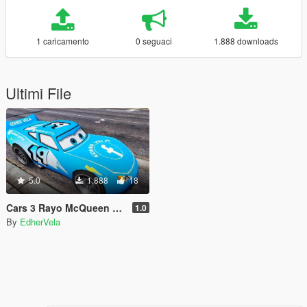
1 caricamento
0 seguaci
1.888 downloads
Ultimi File
5.0
1.888
18
Cars 3 Rayo McQueen Facebook Paintjob
1.0
By
EdherVela