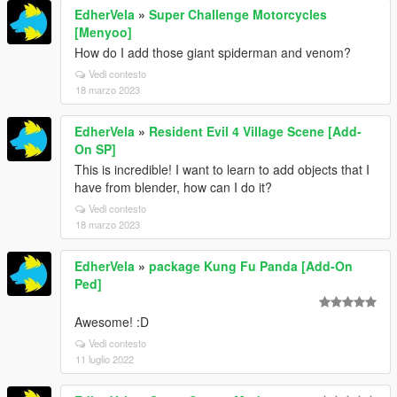
EdherVela
»
Super Challenge Motorcycles
[Menyoo]
How do I add those giant spiderman and venom?
Vedi contesto
18 marzo 2023
EdherVela
»
Resident Evil 4 Village Scene [Add-
On SP]
This is incredible! I want to learn to add objects that I
have from blender, how can I do it?
Vedi contesto
18 marzo 2023
EdherVela
»
package Kung Fu Panda [Add-On
Ped]
Awesome! :D
Vedi contesto
11 luglio 2022