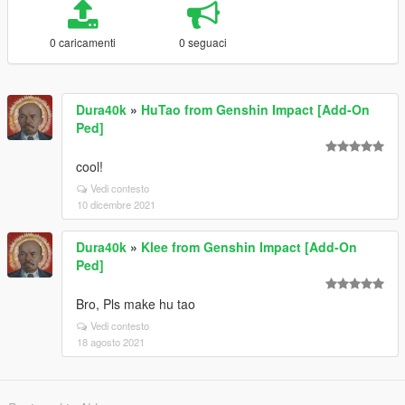
0 caricamenti
0 seguaci
Dura40k
»
HuTao from Genshin Impact [Add-On
Ped]
cool!
Vedi contesto
10 dicembre 2021
Dura40k
»
Klee from Genshin Impact [Add-On
Ped]
Bro, Pls make hu tao
Vedi contesto
18 agosto 2021