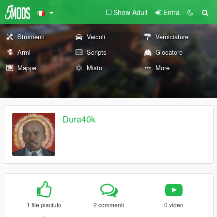
Show Adult
Entra
Strumenti
Veicoli
Verniciature
Armi
Scripts
Giocatore
Mappe
Misto
More
Dura40k
1 file piaciuto
2 commenti
0 video