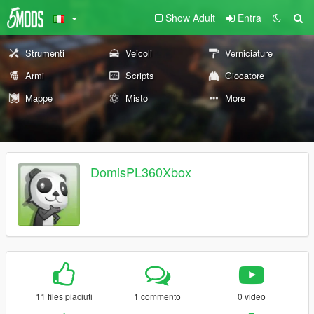
Show Adult
Entra
Strumenti
Veicoli
Verniciature
Armi
Scripts
Giocatore
Mappe
Misto
More
DomisPL360Xbox
11 files piaciuti
1 commento
0 video