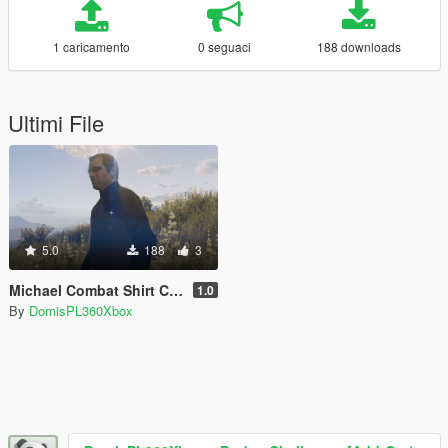
1 caricamento
0 seguaci
188 downloads
Ultimi File
5.0
188
3
Michael Combat Shirt Camo Retexture
1.0
By
DomisPL360Xbox