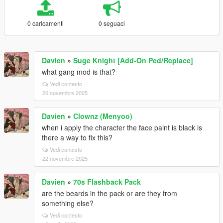
0 caricamenti
0 seguaci
Davien
»
Suge Knight [Add-On Ped/Replace]
what gang mod is that?
Vedi contesto
26 novembre 2025
Davien
»
Clownz (Menyoo)
when i apply the character the face paint is black is
there a way to fix this?
Vedi contesto
22 novembre 2025
Davien
»
70s Flashback Pack
are the beards in the pack or are they from
something else?
Vedi contesto