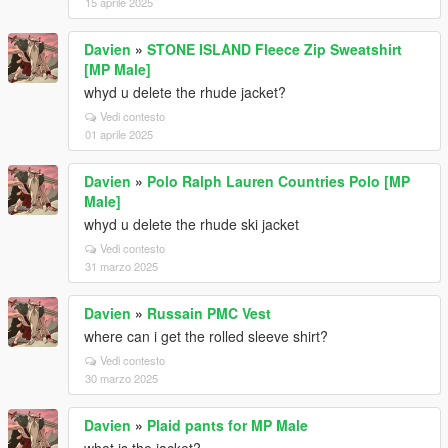
15 aprile 2025
Davien
»
STONE ISLAND Fleece Zip Sweatshirt
[MP Male]
whyd u delete the rhude jacket?
Vedi contesto
01 aprile 2025
Davien
»
Polo Ralph Lauren Countries Polo [MP
Male]
whyd u delete the rhude ski jacket
Vedi contesto
31 marzo 2025
Davien
»
Russain PMC Vest
where can i get the rolled sleeve shirt?
Vedi contesto
30 marzo 2025
Davien
»
Plaid pants for MP Male