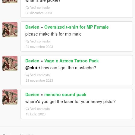
what is the jacket?
Vedi contesto
08 dicembre 2023
Davien
»
Oversized t-shirt for MP Female
please make this for mp male
Vedi contesto
24 novembre 2023
Davien
»
Vago x Azteca Tattoo Pack
@clutit
how can i get the mustache?
Vedi contesto
21 novembre 2023
Davien
»
mencho sound pack
where'd you get the laser for your heavy pistol?
Vedi contesto
13 luglio 2023