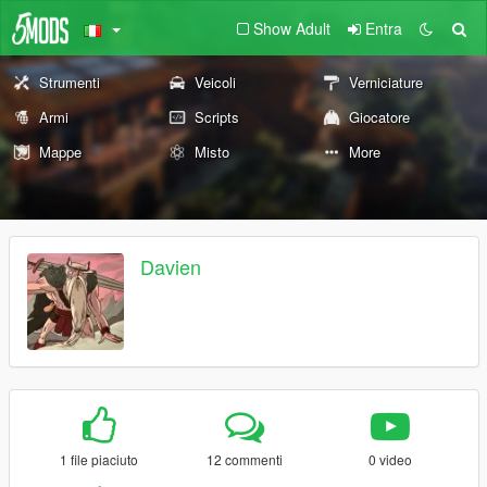
Show Adult
Entra
Strumenti
Veicoli
Verniciature
Armi
Scripts
Giocatore
Mappe
Misto
More
Davien
1 file piaciuto
12 commenti
0 video