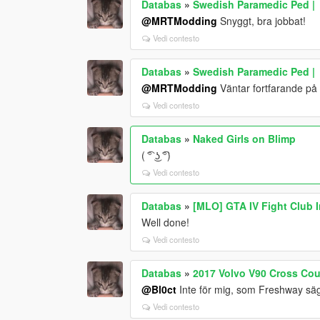
Databas
»
Swedish Paramedic Ped |
@MRTModding
Snyggt, bra jobbat!
Vedi contesto
Databas
»
Swedish Paramedic Ped |
@MRTModding
Väntar fortfarande på f
Vedi contesto
Databas
»
Naked Girls on Blimp
( ͡° ͜ʖ ͡°)
Vedi contesto
Databas
»
[MLO] GTA IV Fight Club I
Well done!
Vedi contesto
Databas
»
2017 Volvo V90 Cross Cou
@Bl0ct
Inte för mig, som Freshway säge
Vedi contesto