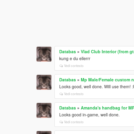
Databas
»
Vlad Club Interior (from gt
kung e du ellerrr
Vedi contesto
Databas
»
Mp Male/Female custom n
Looks good, well done. Will use them! 
Vedi contesto
Databas
»
Amanda's handbag for M
Looks good in-game, well done.
Vedi contesto