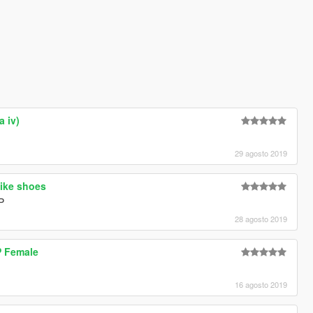
a iv)
29 agosto 2019
ike shoes
:P
28 agosto 2019
P Female
16 agosto 2019