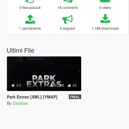
0 files piaciuti
18 commenti
0 video
1 caricamento
0 seguaci
1.188 downloads
Ultimi File
5.0
1.188
24
Park Extras [XML] [YMAP]
FINAL
By
Databas