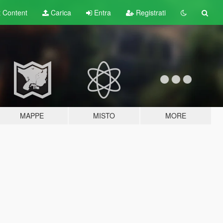
t
Content
Carica
Entra
Registrati
MAPPE
MISTO
MORE