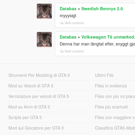
Databas
»
Swedish Bennys 2.0
myyysigt
Vedi contesto
Databas
»
Volkswagen T6 unmarked. 
Denna har man längtat efter, snyggt gjo
Vedi contesto
Strumenti Per Modding di GTA 5
Ultimi File
Mod su Veicoli di GTA 5
Files in evidenza
Verniciature per veicoli di GTA 5
Files con più mi piac
Mod su Armi di GTA 5
Files più scaricati
Scripts per GTA 5
Files con maggiore v
Mod sul Giocatore per GTA 5
Classifica GTA5-Mo