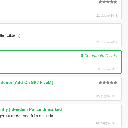
22 giugno 2019
ler bilder ;)
21 giugno 2019
Commento fissato
13 giugno 2019
nterior [Add-On SP / FiveM]
05 giugno 2019
ntry | Swedish Police Unmarked
r så är det nog från din sida.
13 maggio 2019