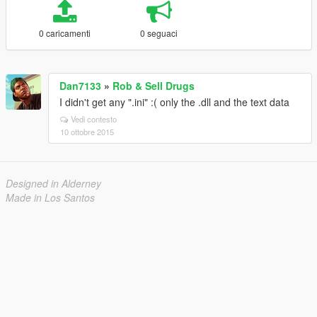
0 caricamenti
0 seguaci
Dan7133
»
Rob & Sell Drugs
I didn't get any ".ini" :( only the .dll and the text data
Vedi contesto
10 ottobre 2015
Designed in Alderney
Made in Los Santos