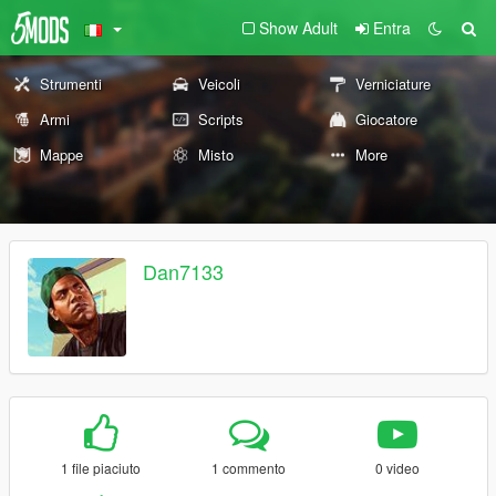
Show Adult
Entra
Strumenti
Veicoli
Verniciature
Armi
Scripts
Giocatore
Mappe
Misto
More
Dan7133
1 file piaciuto
1 commento
0 video