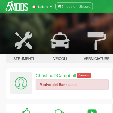
5mods on Discord
Italiano
STRUMENTI
VEICOLI
VERNICIATURE
ChristinaDCampbell
Bannato
Motivo del Ban:
spam