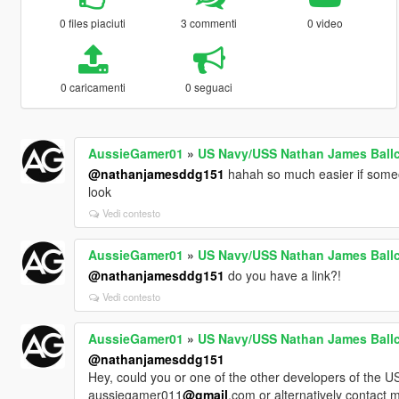
0 files piaciuti
3 commenti
0 video
0 caricamenti
0 seguaci
AussieGamer01
»
US Navy/USS Nathan James Ball
@nathanjamesddg151
hahah so much easier if someon
look
Vedi contesto
AussieGamer01
»
US Navy/USS Nathan James Ball
@nathanjamesddg151
do you have a link?!
Vedi contesto
AussieGamer01
»
US Navy/USS Nathan James Ball
@nathanjamesddg151
Hey, could you or one of the other developers of the U
aussiegamer011
@gmail
.com or alternatively contact