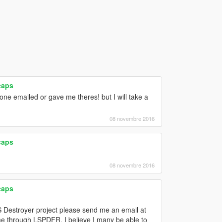
caps
e emailed or gave me theres! but I will take a
08 novembre 2016
caps
08 novembre 2016
caps
S Destroyer project please send me an email at
 me through LSPDFR. I believe I many be able to