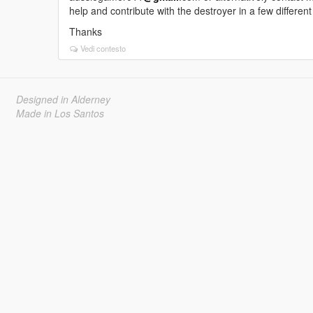
help and contribute with the destroyer in a few differen
Thanks
Vedi contesto
Designed in Alderney
Made in Los Santos