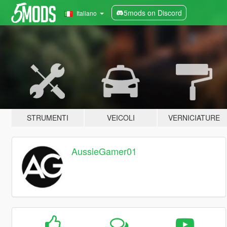
5mods on Discord
Italiano
STRUMENTI
VEICOLI
VERNICIATURE
AussieGamer01