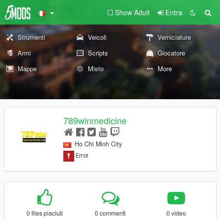
Show Adult
Entra
Strumenti
Veicoli
Verniciature
Armi
Scripts
Giocatore
Mappe
Misto
More
789winmedicine
Ho Chi Minh City
0 files piaciuti
0 commenti
0 video