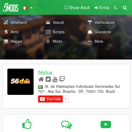
Show Adult
Entra
Strumenti
Veicoli
Verniciature
Armi
Scripts
Giocatore
Mappe
Misto
More
56dus
St. de Habitações Individuais Geminadas Sul
707 - Asa Sul, Brasília - DF, 70351-703, Brazil