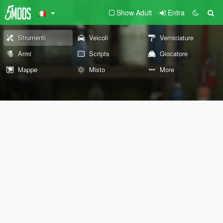
Show Adult
Entra
Strumenti
Veicoli
Verniciature
Armi
Scripts
Giocatore
Mappe
Misto
More