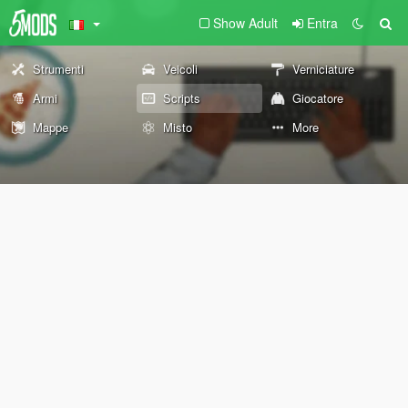
Show Adult
Entra
Strumenti
Veicoli
Verniciature
Armi
Scripts
Giocatore
Mappe
Misto
More