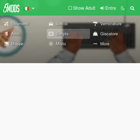
Show Adult
Entra
Strumenti
Veicoli
Verniciature
Armi
Scripts
Giocatore
Mappe
Misto
More