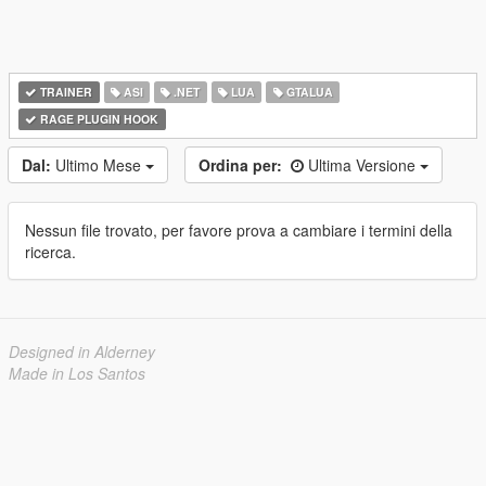
TRAINER
ASI
.NET
LUA
GTALUA
RAGE PLUGIN HOOK
Dal:
Ultimo Mese
Ordina per:
Ultima Versione
Nessun file trovato, per favore prova a cambiare i termini della
ricerca.
Designed in Alderney
Made in Los Santos