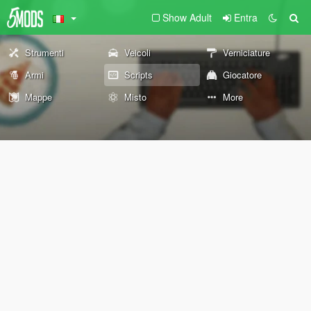
Show Adult
Entra
Strumenti
Veicoli
Verniciature
Armi
Scripts
Giocatore
Mappe
Misto
More