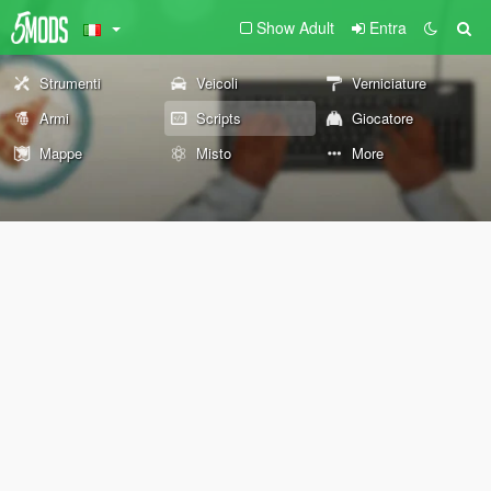
Show Adult
Entra
Strumenti
Veicoli
Verniciature
Armi
Scripts
Giocatore
Mappe
Misto
More