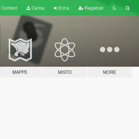
t
Content
Carica
Entra
Registrati
MAPPE
MISTO
MORE