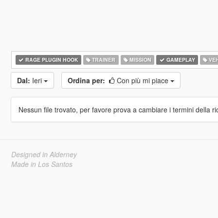
RAGE PLUGIN HOOK
TRAINER
MISSION
GAMEPLAY
VEH
Dal:
Ieri
Ordina per:
Con più mi piace
Nessun file trovato, per favore prova a cambiare i termini della ri
Designed in Alderney
Made in Los Santos