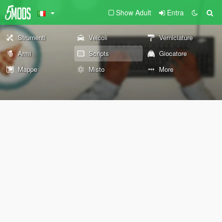
Show Adult
Entra
Strumenti
Veicoli
Verniciature
Armi
Scripts
Giocatore
Mappe
Misto
More