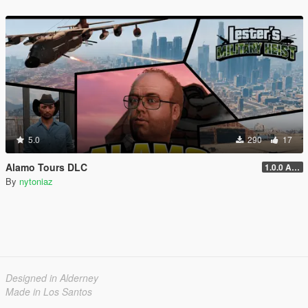
5.0
290
17
Alamo Tours DLC
1.0.0 Alpha
By
nytoniaz
Designed in Alderney
Made in Los Santos