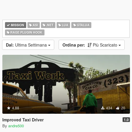
MISSION
ASI
.NET
LUA
GTALUA
RAGE PLUGIN HOOK
Dal:
Ultima Settimana
Ordina per:
Più Scaricato
4.88
434
20
Improved Taxi Driver
1.0
By
andre500