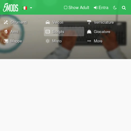
Show Adult
Entra
Strumenti
Veicoli
Verniciature
Armi
Scripts
Giocatore
Mappe
Misto
More